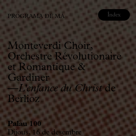
Índex
PROGRAMA DE MÀ
Monteverdi Choir,
Orchestre Révolutionaire
et Romantique &
Gardiner
—
L'enfance du Christ
de
Berlioz
Palau 100
Dijous, 16 de desembre