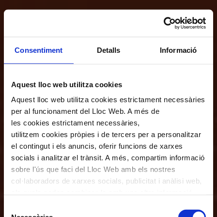
Consentiment
Detalls
Informació
Aquest lloc web utilitza cookies
Aquest lloc web utilitza cookies estrictament necessàries
per al funcionament del Lloc Web. A més de
les cookies estrictament necessàries,
utilitzem cookies pròpies i de tercers per a personalitzar
el contingut i els anuncis, oferir funcions de xarxes
socials i analitzar el trànsit. A més, compartim informació
sobre l'ús que faci del Lloc Web amb els nostres
col·laboradors de xarxes socials, publicitat i anàlisi web,
els quals poden combinar-la amb una altra informació
que els hagi proporcionat o que hagin recopilat a través
Selecció
de l'ús que hagi fet dels seus serveis. En el quadre
Necessàries