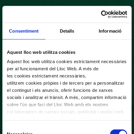
Consentiment
Detalls
Informació
Aquest lloc web utilitza cookies
Aquest lloc web utilitza cookies estrictament necessàries
per al funcionament del Lloc Web. A més de
les cookies estrictament necessàries,
utilitzem cookies pròpies i de tercers per a personalitzar
el contingut i els anuncis, oferir funcions de xarxes
socials i analitzar el trànsit. A més, compartim informació
sobre l'ús que faci del Lloc Web amb els nostres
col·laboradors de xarxes socials, publicitat i anàlisi web,
els quals poden combinar-la amb una altra informació
que els hagi proporcionat o que hagin recopilat a través
Selecció
de l'ús que hagi fet dels seus serveis. En el quadre
Necessàries