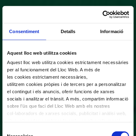
Consentiment
Detalls
Informació
Aquest lloc web utilitza cookies
Aquest lloc web utilitza cookies estrictament necessàries
per al funcionament del Lloc Web. A més de
les cookies estrictament necessàries,
utilitzem cookies pròpies i de tercers per a personalitzar
el contingut i els anuncis, oferir funcions de xarxes
socials i analitzar el trànsit. A més, compartim informació
sobre l'ús que faci del Lloc Web amb els nostres
col·laboradors de xarxes socials, publicitat i anàlisi web,
els quals poden combinar-la amb una altra informació
que els hagi proporcionat o que hagin recopilat a través
Selecció
de l'ús que hagi fet dels seus serveis. En el quadre
Necessàries