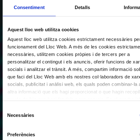
Consentiment
Detalls
Inform
Aquest lloc web utilitza cookies
Aquest lloc web utilitza cookies estrictament necessàries per
funcionament del Lloc Web. A més de les cookies estrictame
necessàries, utilitzem cookies pròpies i de tercers per a
personalitzar el contingut i els anuncis, oferir funcions de xa
socials i analitzar el trànsit. A més, compartim informació sob
que faci del Lloc Web amb els nostres col·laboradors de xar
socials, publicitat i anàlisi web, els quals poden combinar-l
altra informació que els hagi proporcionat o que hagin recopil
través de l'ús que hagi fet dels seus serveis. En el quadre inf
pot “Permetre totes les cookies” o seleccionar el tipus
Selecció
de cookies que vol permetre i prémer sobre "Permetre la sel
Necessàries
de
Si vol més informació visiti la nostra Política de Cookies
aqu
consentiment
través de la qual podrà deshabilitar o configurar les cookies 
Preferències
qualsevol moment.