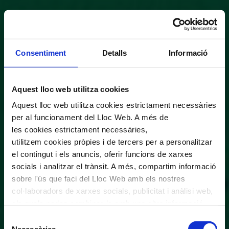
Consentiment
Detalls
Informació
Aquest lloc web utilitza cookies
Aquest lloc web utilitza cookies estrictament necessàries
per al funcionament del Lloc Web. A més de
les cookies estrictament necessàries,
utilitzem cookies pròpies i de tercers per a personalitzar
el contingut i els anuncis, oferir funcions de xarxes
socials i analitzar el trànsit. A més, compartim informació
sobre l'ús que faci del Lloc Web amb els nostres
col·laboradors de xarxes socials, publicitat i anàlisi web,
els quals poden combinar-la amb una altra informació
que els hagi proporcionat o que hagin recopilat a través
Selecció
de l'ús que hagi fet dels seus serveis. En el quadre
Necessàries