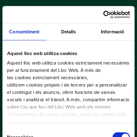
Consentiment
Detalls
Informació
Aquest lloc web utilitza cookies
Aquest lloc web utilitza cookies estrictament necessàries
per al funcionament del Lloc Web. A més de
les cookies estrictament necessàries,
utilitzem cookies pròpies i de tercers per a personalitzar
el contingut i els anuncis, oferir funcions de xarxes
socials i analitzar el trànsit. A més, compartim informació
sobre l'ús que faci del Lloc Web amb els nostres
col·laboradors de xarxes socials, publicitat i anàlisi web,
els quals poden combinar-la amb una altra informació
que els hagi proporcionat o que hagin recopilat a través
Selecció
de l'ús que hagi fet dels seus serveis. En el quadre
Necessàries