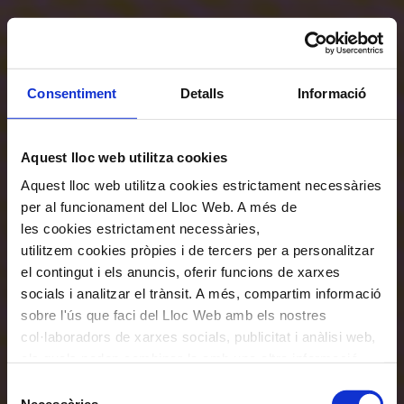
Consentiment
Detalls
Informació
Aquest lloc web utilitza cookies
Aquest lloc web utilitza cookies estrictament necessàries
per al funcionament del Lloc Web. A més de
les cookies estrictament necessàries,
utilitzem cookies pròpies i de tercers per a personalitzar
el contingut i els anuncis, oferir funcions de xarxes
socials i analitzar el trànsit. A més, compartim informació
sobre l'ús que faci del Lloc Web amb els nostres
col·laboradors de xarxes socials, publicitat i anàlisi web,
els quals poden combinar-la amb una altra informació
que els hagi proporcionat o que hagin recopilat a través
Selecció
de l'ús que hagi fet dels seus serveis. En el quadre
Necessàries