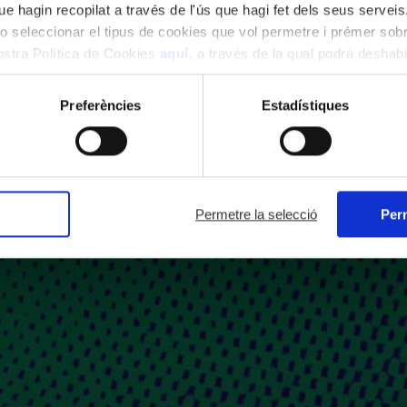
e hagin recopilat a través de l'ús que hagi fet dels seus serveis.
o seleccionar el tipus de cookies que vol permetre i prémer sobr
nostra Política de Cookies
aquí
, a través de la qual podrà deshabil
ment.
Preferències
Estadístiques
Permetre la selecció
Perm