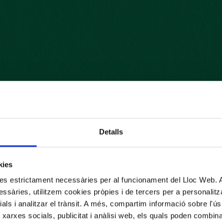
Detalls
kies
kies estrictament necessàries per al funcionament del Lloc Web.
ssàries, utilitzem cookies pròpies i de tercers per a personalitza
ials i analitzar el trànsit. A més, compartim informació sobre l'
 xarxes socials, publicitat i anàlisi web, els quals poden combin