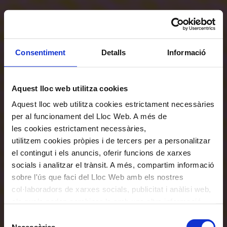
Consentiment
Detalls
Informació
Aquest lloc web utilitza cookies
Aquest lloc web utilitza cookies estrictament necessàries
per al funcionament del Lloc Web. A més de
les cookies estrictament necessàries,
utilitzem cookies pròpies i de tercers per a personalitzar
el contingut i els anuncis, oferir funcions de xarxes
socials i analitzar el trànsit. A més, compartim informació
sobre l'ús que faci del Lloc Web amb els nostres
col·laboradors de xarxes socials, publicitat i anàlisi web,
els quals poden combinar-la amb una altra informació
que els hagi proporcionat o que hagin recopilat a través
Selecció
de l'ús que hagi fet dels seus serveis. En el quadre
Necessàries