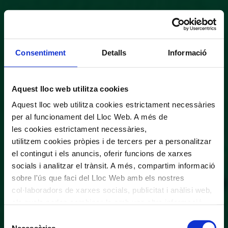
Consentiment
Detalls
Informació
Aquest lloc web utilitza cookies
Aquest lloc web utilitza cookies estrictament necessàries
per al funcionament del Lloc Web. A més de
les cookies estrictament necessàries,
utilitzem cookies pròpies i de tercers per a personalitzar
el contingut i els anuncis, oferir funcions de xarxes
socials i analitzar el trànsit. A més, compartim informació
sobre l'ús que faci del Lloc Web amb els nostres
col·laboradors de xarxes socials, publicitat i anàlisi web,
els quals poden combinar-la amb una altra informació
que els hagi proporcionat o que hagin recopilat a través
Selecció
de l'ús que hagi fet dels seus serveis. En el quadre
Necessàries