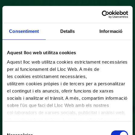
Consentiment
Detalls
Informació
Aquest lloc web utilitza cookies
Aquest lloc web utilitza cookies estrictament necessàries
per al funcionament del Lloc Web. A més de
les cookies estrictament necessàries,
utilitzem cookies pròpies i de tercers per a personalitzar
el contingut i els anuncis, oferir funcions de xarxes
socials i analitzar el trànsit. A més, compartim informació
sobre l'ús que faci del Lloc Web amb els nostres
col·laboradors de xarxes socials, publicitat i anàlisi web,
els quals poden combinar-la amb una altra informació
que els hagi proporcionat o que hagin recopilat a través
Selecció
de l'ús que hagi fet dels seus serveis. En el quadre
Necessàries