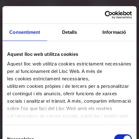
Consentiment
Detalls
Informació
Aquest lloc web utilitza cookies
Aquest lloc web utilitza cookies estrictament necessàries
per al funcionament del Lloc Web. A més de
les cookies estrictament necessàries,
utilitzem cookies pròpies i de tercers per a personalitzar
el contingut i els anuncis, oferir funcions de xarxes
socials i analitzar el trànsit. A més, compartim informació
sobre l'ús que faci del Lloc Web amb els nostres
col·laboradors de xarxes socials, publicitat i anàlisi web,
els quals poden combinar-la amb una altra informació
que els hagi proporcionat o que hagin recopilat a través
Selecció
de l'ús que hagi fet dels seus serveis. En el quadre
Necessàries