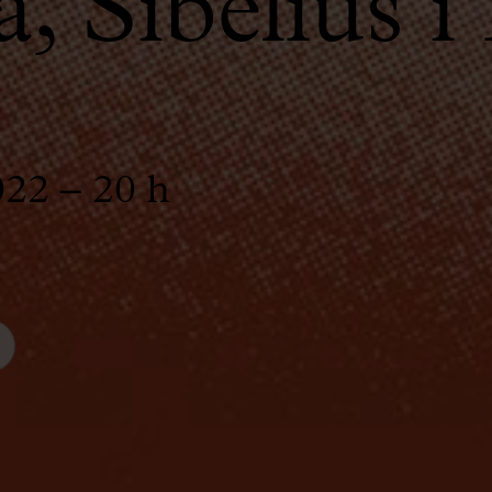
, Sibelius i
022 – 20 h