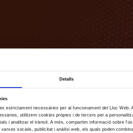
Detalls
kies
kies estrictament necessàries per al funcionament del Lloc Web.
ssàries, utilitzem cookies pròpies i de tercers per a personalitza
ials i analitzar el trànsit. A més, compartim informació sobre l'
 xarxes socials, publicitat i anàlisi web, els quals poden combin