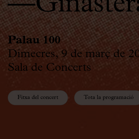
—Ginastera
Palau 100
Dimecres, 9 de març de 2
Sala de Concerts
Fitxa del concert
Tota la programació