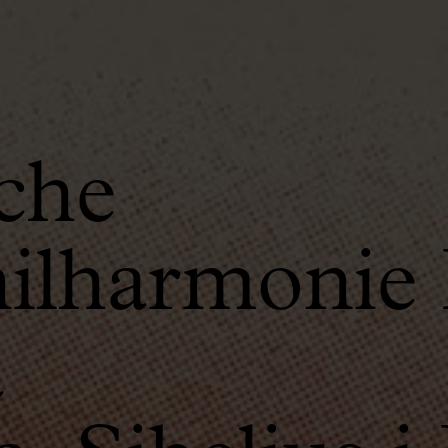
che
lharmonie
a