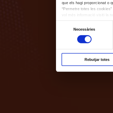
que els hagi proporcionat o qu
“Permetre totes les cookies” 
vol més informació visiti la 
les cookies en qualsevol mo
Selecció
Necessàries
de
consentiment
Rebutjar totes