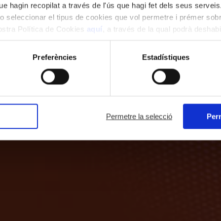
e hagin recopilat a través de l'ús que hagi fet dels seus serveis.
o seleccionar el tipus de cookies que vol permetre i prémer sobr
nostra Política de Cookies
aquí
, a través de la qual podrà deshabil
ment.
Preferències
Estadístiques
Permetre la selecció
Perm