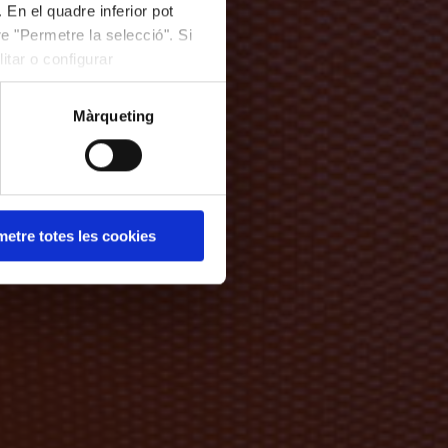
 En el quadre inferior pot
e "Permetre la selecció". Si
itar o configurar
Màrqueting
etre totes les cookies