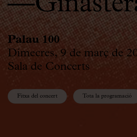
—Ginastera
Palau 100
Dimecres, 9 de març de 2
Sala de Concerts
Fitxa del concert
Tota la programació