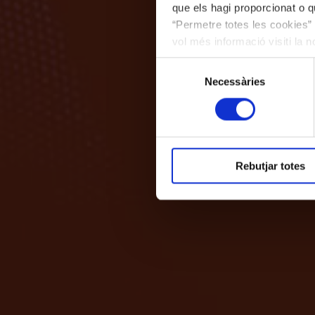
que els hagi proporcionat o qu
“Permetre totes les cookies” 
vol més informació visiti la 
les cookies en qualsevol mo
Selecció
Necessàries
de
consentiment
Rebutjar totes