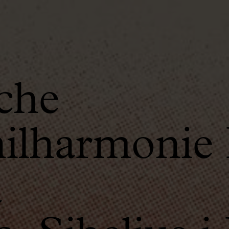
che
lharmonie
a