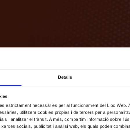
Detalls
kies
kies estrictament necessàries per al funcionament del Lloc Web.
ssàries, utilitzem cookies pròpies i de tercers per a personalitza
ials i analitzar el trànsit. A més, compartim informació sobre l'
 xarxes socials, publicitat i anàlisi web, els quals poden combin