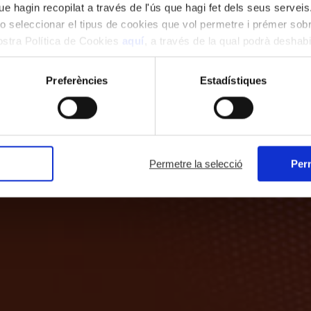
e hagin recopilat a través de l'ús que hagi fet dels seus serveis.
o seleccionar el tipus de cookies que vol permetre i prémer sobr
nostra Política de Cookies
aquí
, a través de la qual podrà deshabil
ment.
Preferències
Estadístiques
Permetre la selecció
Perm