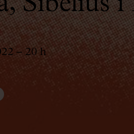
, Sibelius i
022 – 20 h