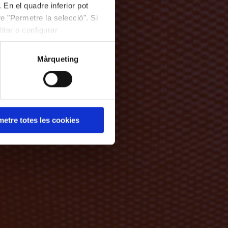
 En el quadre inferior pot
e "Permetre la selecció". Si
itar o configurar
Màrqueting
etre totes les cookies