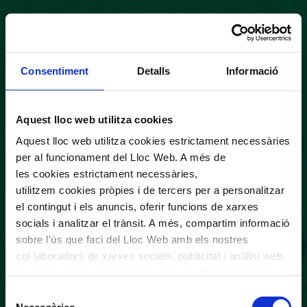
Consentiment
Detalls
Informació
Aquest lloc web utilitza cookies
Aquest lloc web utilitza cookies estrictament necessàries
per al funcionament del Lloc Web. A més de
les cookies estrictament necessàries,
utilitzem cookies pròpies i de tercers per a personalitzar
el contingut i els anuncis, oferir funcions de xarxes
socials i analitzar el trànsit. A més, compartim informació
sobre l'ús que faci del Lloc Web amb els nostres
col·laboradors de xarxes socials, publicitat i anàlisi web,
els quals poden combinar-la amb una altra informació
que els hagi proporcionat o que hagin recopilat a través
Selecció
de l'ús que hagi fet dels seus serveis. En el quadre
Necessàries