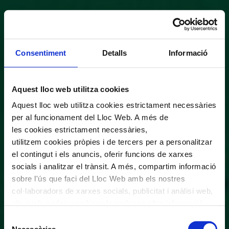
Consentiment
Detalls
Informació
Aquest lloc web utilitza cookies
Aquest lloc web utilitza cookies estrictament necessàries
per al funcionament del Lloc Web. A més de
les cookies estrictament necessàries,
utilitzem cookies pròpies i de tercers per a personalitzar
el contingut i els anuncis, oferir funcions de xarxes
socials i analitzar el trànsit. A més, compartim informació
sobre l'ús que faci del Lloc Web amb els nostres
col·laboradors de xarxes socials, publicitat i anàlisi web,
els quals poden combinar-la amb una altra informació
que els hagi proporcionat o que hagin recopilat a través
Selecció
de l'ús que hagi fet dels seus serveis. En el quadre
Necessàries