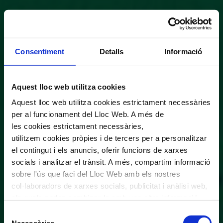
Consentiment
Detalls
Informació
Aquest lloc web utilitza cookies
Aquest lloc web utilitza cookies estrictament necessàries
per al funcionament del Lloc Web. A més de
les cookies estrictament necessàries,
utilitzem cookies pròpies i de tercers per a personalitzar
el contingut i els anuncis, oferir funcions de xarxes
socials i analitzar el trànsit. A més, compartim informació
sobre l'ús que faci del Lloc Web amb els nostres
col·laboradors de xarxes socials, publicitat i anàlisi web,
els quals poden combinar-la amb una altra informació
que els hagi proporcionat o que hagin recopilat a través
Selecció
de l'ús que hagi fet dels seus serveis. En el quadre
Necessàries