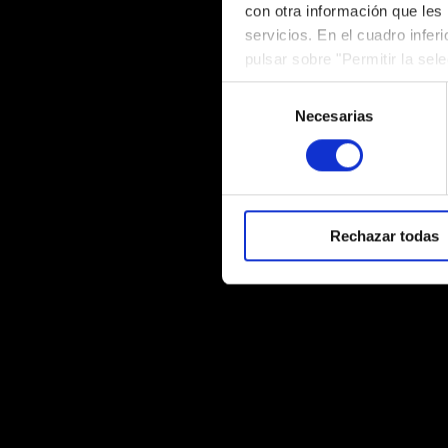
con otra información que les
servicios. En el cuadro infer
pulsar sobre "Permitir la sel
podrá deshabilitar o configur
Selección
Necesarias
de
consentimiento
Rechazar todas