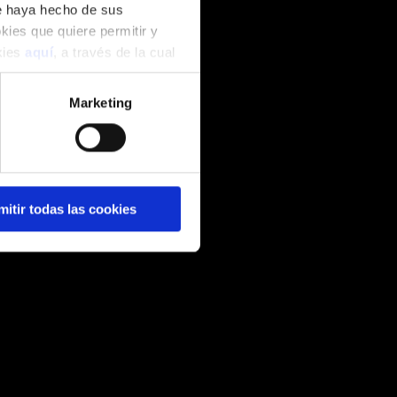
ue haya hecho de sus
okies que quiere permitir y
okies
aquí
, a través de la cual
Marketing
mitir todas las cookies