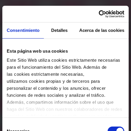
Consentimiento
Detalles
Acerca de las cookies
Esta página web usa cookies
Este Sitio Web utiliza cookies estrictamente necesarias
para el funcionamiento del Sitio Web. Además de
las cookies estrictamente necesarias,
utilizamos cookies propias y de terceros para
personalizar el contenido y los anuncios, ofrecer
funciones de redes sociales y analizar el tráfico.
Además, compartimos información sobre el uso que
haga del Sitio Web con nuestros colaboradores de redes
sociales, publicidad y análisis web, quienes pueden
combinarla con otra información que les haya
Selección
proporcionado o que hayan recopilado a través del uso
Necesarias