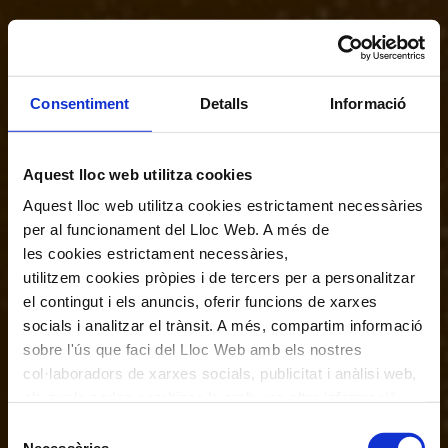
Consentiment
Detalls
Informació
Aquest lloc web utilitza cookies
Aquest lloc web utilitza cookies estrictament necessàries
per al funcionament del Lloc Web. A més de
les cookies estrictament necessàries,
utilitzem cookies pròpies i de tercers per a personalitzar
el contingut i els anuncis, oferir funcions de xarxes
socials i analitzar el trànsit. A més, compartim informació
sobre l'ús que faci del Lloc Web amb els nostres
col·laboradors de xarxes socials, publicitat i anàlisi web,
els quals poden combinar-la amb una altra informació
que els hagi proporcionat o que hagin recopilat a través
Selecció
de l'ús que hagi fet dels seus serveis. En el quadre
Necessàries