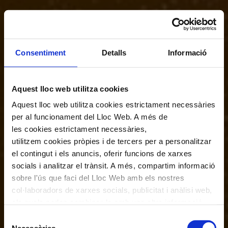
Consentiment
Detalls
Informació
Aquest lloc web utilitza cookies
Aquest lloc web utilitza cookies estrictament necessàries
per al funcionament del Lloc Web. A més de
les cookies estrictament necessàries,
utilitzem cookies pròpies i de tercers per a personalitzar
el contingut i els anuncis, oferir funcions de xarxes
socials i analitzar el trànsit. A més, compartim informació
sobre l'ús que faci del Lloc Web amb els nostres
col·laboradors de xarxes socials, publicitat i anàlisi web,
els quals poden combinar-la amb una altra informació
que els hagi proporcionat o que hagin recopilat a través
Selecció
de l'ús que hagi fet dels seus serveis. En el quadre
Necessàries