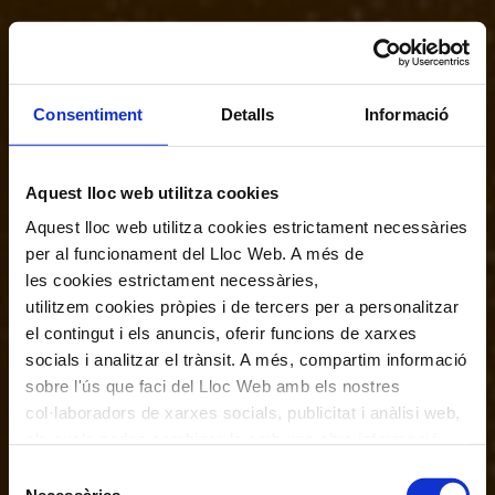
Consentiment
Detalls
Informació
Aquest lloc web utilitza cookies
Aquest lloc web utilitza cookies estrictament necessàries
per al funcionament del Lloc Web. A més de
les cookies estrictament necessàries,
utilitzem cookies pròpies i de tercers per a personalitzar
el contingut i els anuncis, oferir funcions de xarxes
socials i analitzar el trànsit. A més, compartim informació
sobre l'ús que faci del Lloc Web amb els nostres
col·laboradors de xarxes socials, publicitat i anàlisi web,
els quals poden combinar-la amb una altra informació
que els hagi proporcionat o que hagin recopilat a través
Selecció
de l'ús que hagi fet dels seus serveis. En el quadre
Necessàries