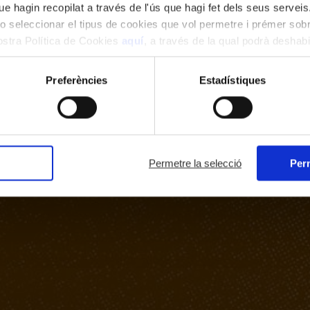
e hagin recopilat a través de l'ús que hagi fet dels seus serveis.
o seleccionar el tipus de cookies que vol permetre i prémer sobr
nostra Política de Cookies
aquí
, a través de la qual podrà deshabil
ment.
Preferències
Estadístiques
Permetre la selecció
Perm