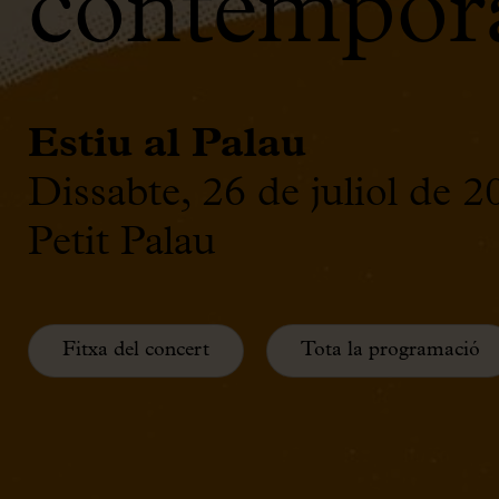
contempora
Estiu al Palau
Dissabte, 26 de juliol de 
Petit Palau
Fitxa del concert
Tota la programació