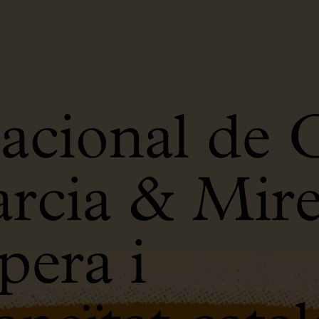
acional de 
rcia & Mire
era i