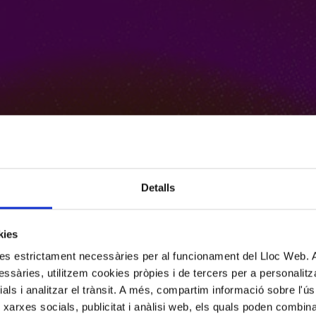
Detalls
kies
kies estrictament necessàries per al funcionament del Lloc Web.
ssàries, utilitzem cookies pròpies i de tercers per a personalitza
ials i analitzar el trànsit. A més, compartim informació sobre l'
 xarxes socials, publicitat i anàlisi web, els quals poden combin