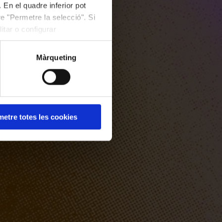
 En el quadre inferior pot
e "Permetre la selecció". Si
itar o configurar
Màrqueting
etre totes les cookies