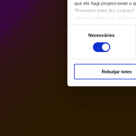
que els hagi proporcionat o qu
“Permetre totes les cookies” 
vol més informació visiti la 
les cookies en qualsevol mo
Selecció
Necessàries
de
consentiment
Rebutjar totes