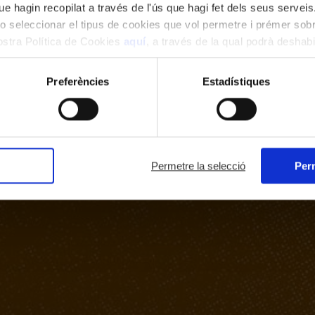
e hagin recopilat a través de l'ús que hagi fet dels seus serveis.
o seleccionar el tipus de cookies que vol permetre i prémer sobr
nostra Política de Cookies
aquí
, a través de la qual podrà deshabil
ment.
Preferències
Estadístiques
Permetre la selecció
Perm