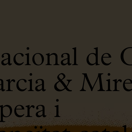
acional de 
rcia & Mire
era i