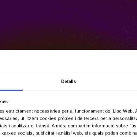
Detalls
kies
kies estrictament necessàries per al funcionament del Lloc Web.
ssàries, utilitzem cookies pròpies i de tercers per a personalitza
ials i analitzar el trànsit. A més, compartim informació sobre l'
 xarxes socials, publicitat i anàlisi web, els quals poden combin