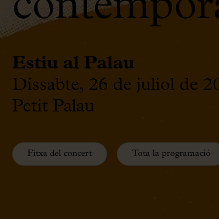
contempora
Estiu al Palau
Dissabte, 26 de juliol de 
Petit Palau
Fitxa del concert
Tota la programació