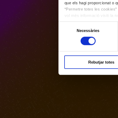
que els hagi proporcionat o qu
“Permetre totes les cookies” 
vol més informació visiti la 
les cookies en qualsevol mo
Selecció
Necessàries
de
consentiment
Rebutjar totes