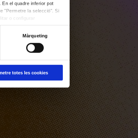
 En el quadre inferior pot
e "Permetre la selecció". Si
itar o configurar
Màrqueting
etre totes les cookies