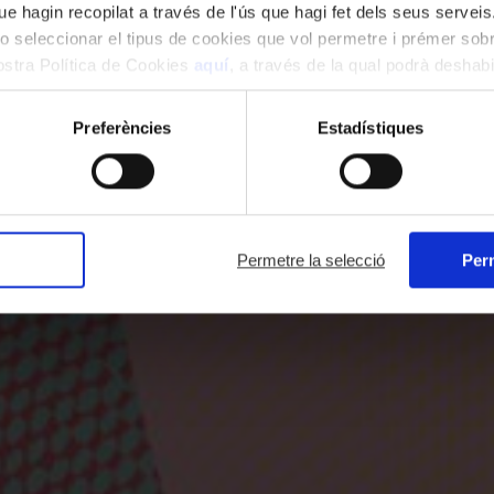
e hagin recopilat a través de l'ús que hagi fet dels seus serveis.
o seleccionar el tipus de cookies que vol permetre i prémer sobr
nostra Política de Cookies
aquí
, a través de la qual podrà deshabil
ment.
Preferències
Estadístiques
Permetre la selecció
Perm