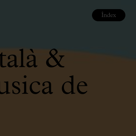
Índex
talà &
sica de