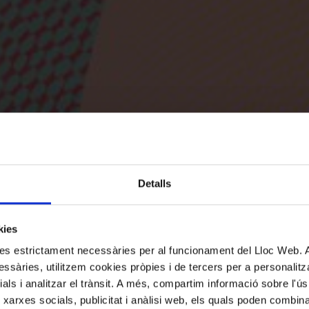
Detalls
kies
kies estrictament necessàries per al funcionament del Lloc Web.
ssàries, utilitzem cookies pròpies i de tercers per a personalitza
ials i analitzar el trànsit. A més, compartim informació sobre l'
 xarxes socials, publicitat i anàlisi web, els quals poden combin