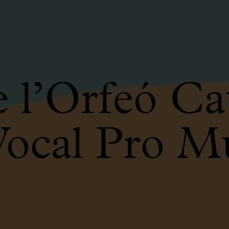
e l’Orfeó Ca
ocal Pro Mu