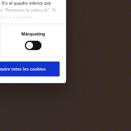
 En el quadre inferior pot
e "Permetre la selecció". Si
itar o configurar
Màrqueting
etre totes les cookies