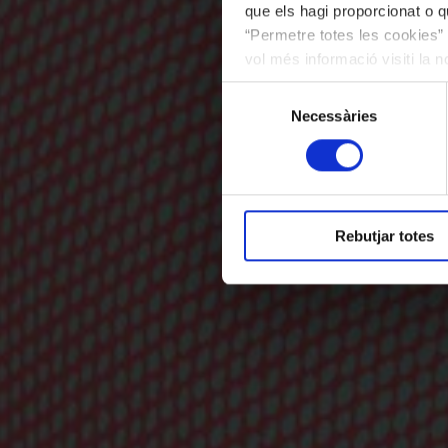
que els hagi proporcionat o qu
“Permetre totes les cookies” 
vol més informació visiti la 
les cookies en qualsevol mo
Selecció
Necessàries
de
consentiment
Rebutjar totes