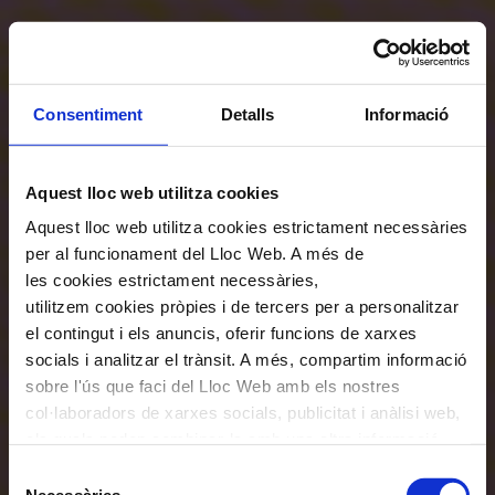
Consentiment
Detalls
Informació
Aquest lloc web utilitza cookies
Aquest lloc web utilitza cookies estrictament necessàries
per al funcionament del Lloc Web. A més de
les cookies estrictament necessàries,
utilitzem cookies pròpies i de tercers per a personalitzar
el contingut i els anuncis, oferir funcions de xarxes
socials i analitzar el trànsit. A més, compartim informació
sobre l'ús que faci del Lloc Web amb els nostres
col·laboradors de xarxes socials, publicitat i anàlisi web,
els quals poden combinar-la amb una altra informació
que els hagi proporcionat o que hagin recopilat a través
Selecció
de l'ús que hagi fet dels seus serveis. En el quadre
Necessàries