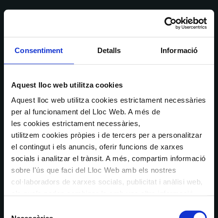
Consentiment
Detalls
Informació
Aquest lloc web utilitza cookies
Aquest lloc web utilitza cookies estrictament necessàries
per al funcionament del Lloc Web. A més de
les cookies estrictament necessàries,
utilitzem cookies pròpies i de tercers per a personalitzar
el contingut i els anuncis, oferir funcions de xarxes
socials i analitzar el trànsit. A més, compartim informació
sobre l'ús que faci del Lloc Web amb els nostres
col·laboradors de xarxes socials, publicitat i anàlisi web,
els quals poden combinar-la amb una altra informació
que els hagi proporcionat o que hagin recopilat a través
Selecció
de l'ús que hagi fet dels seus serveis. En el quadre
Necessàries