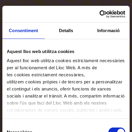
Consentiment
Detalls
Informació
Aquest lloc web utilitza cookies
Aquest lloc web utilitza cookies estrictament necessàries
per al funcionament del Lloc Web. A més de
les cookies estrictament necessàries,
utilitzem cookies pròpies i de tercers per a personalitzar
el contingut i els anuncis, oferir funcions de xarxes
socials i analitzar el trànsit. A més, compartim informació
sobre l'ús que faci del Lloc Web amb els nostres
col·laboradors de xarxes socials, publicitat i anàlisi web,
els quals poden combinar-la amb una altra informació
que els hagi proporcionat o que hagin recopilat a través
Selecció
de l'ús que hagi fet dels seus serveis. En el quadre
Necessàries