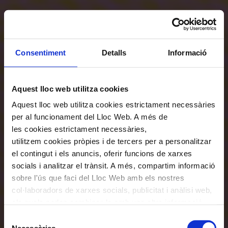
Consentiment
Detalls
Informació
Aquest lloc web utilitza cookies
Aquest lloc web utilitza cookies estrictament necessàries
per al funcionament del Lloc Web. A més de
les cookies estrictament necessàries,
utilitzem cookies pròpies i de tercers per a personalitzar
el contingut i els anuncis, oferir funcions de xarxes
socials i analitzar el trànsit. A més, compartim informació
sobre l'ús que faci del Lloc Web amb els nostres
col·laboradors de xarxes socials, publicitat i anàlisi web,
els quals poden combinar-la amb una altra informació
que els hagi proporcionat o que hagin recopilat a través
Selecció
de l'ús que hagi fet dels seus serveis. En el quadre
Necessàries