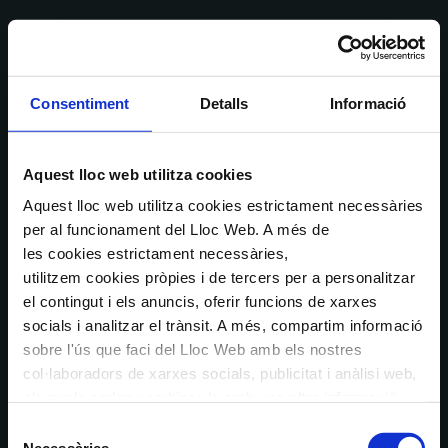
Consentiment
Detalls
Informació
Aquest lloc web utilitza cookies
Aquest lloc web utilitza cookies estrictament necessàries
per al funcionament del Lloc Web. A més de
les cookies estrictament necessàries,
utilitzem cookies pròpies i de tercers per a personalitzar
el contingut i els anuncis, oferir funcions de xarxes
socials i analitzar el trànsit. A més, compartim informació
sobre l'ús que faci del Lloc Web amb els nostres
col·laboradors de xarxes socials, publicitat i anàlisi web,
els quals poden combinar-la amb una altra informació
que els hagi proporcionat o que hagin recopilat a través
Selecció
de l'ús que hagi fet dels seus serveis. En el quadre
Necessàries