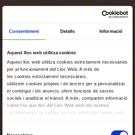
Consentiment
Detalls
Informació
Aquest lloc web utilitza cookies
Aquest lloc web utilitza cookies estrictament necessàries
per al funcionament del Lloc Web. A més de
les cookies estrictament necessàries,
utilitzem cookies pròpies i de tercers per a personalitzar
el contingut i els anuncis, oferir funcions de xarxes
socials i analitzar el trànsit. A més, compartim informació
sobre l'ús que faci del Lloc Web amb els nostres
col·laboradors de xarxes socials, publicitat i anàlisi web,
els quals poden combinar-la amb una altra informació
que els hagi proporcionat o que hagin recopilat a través
Selecció
de l'ús que hagi fet dels seus serveis. En el quadre
Necessàries