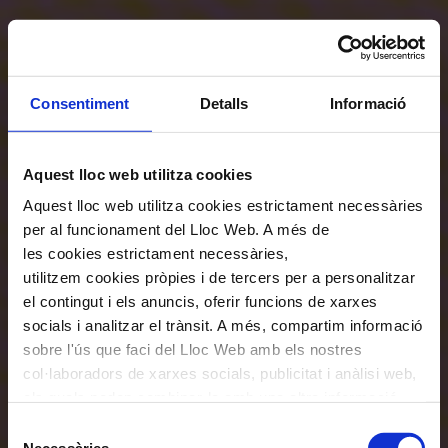
Consentiment
Detalls
Informació
Aquest lloc web utilitza cookies
Aquest lloc web utilitza cookies estrictament necessàries
per al funcionament del Lloc Web. A més de
les cookies estrictament necessàries,
utilitzem cookies pròpies i de tercers per a personalitzar
el contingut i els anuncis, oferir funcions de xarxes
socials i analitzar el trànsit. A més, compartim informació
sobre l'ús que faci del Lloc Web amb els nostres
col·laboradors de xarxes socials, publicitat i anàlisi web,
els quals poden combinar-la amb una altra informació
que els hagi proporcionat o que hagin recopilat a través
Selecció
de l'ús que hagi fet dels seus serveis. En el quadre
Necessàries