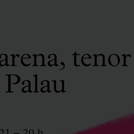
arena, tenor
 Palau
21 – 20 h