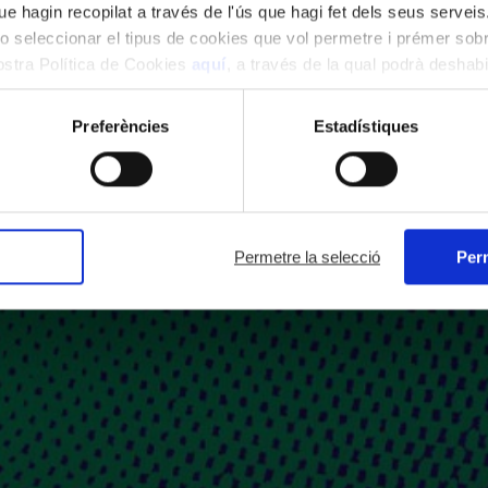
e hagin recopilat a través de l'ús que hagi fet dels seus serveis.
o seleccionar el tipus de cookies que vol permetre i prémer sobr
nostra Política de Cookies
aquí
, a través de la qual podrà deshabil
ment.
Preferències
Estadístiques
Permetre la selecció
Perm