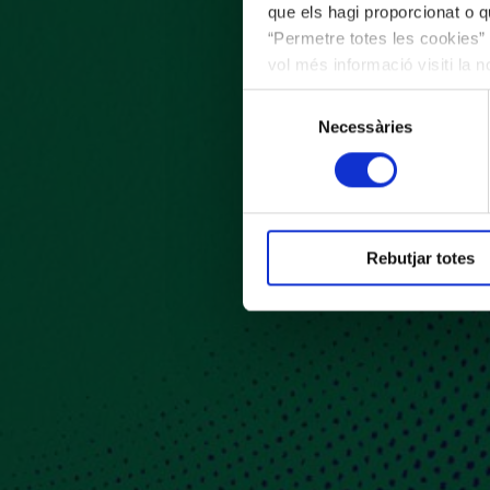
que els hagi proporcionat o qu
“Permetre totes les cookies” 
vol més informació visiti la 
les cookies en qualsevol mo
Selecció
Necessàries
de
consentiment
Rebutjar totes