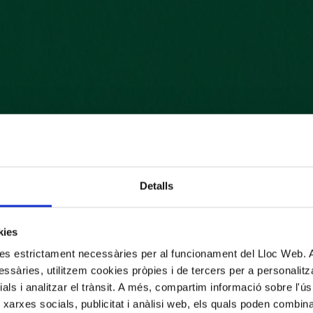
Detalls
kies
kies estrictament necessàries per al funcionament del Lloc Web.
ssàries, utilitzem cookies pròpies i de tercers per a personalitza
ials i analitzar el trànsit. A més, compartim informació sobre l'
 xarxes socials, publicitat i anàlisi web, els quals poden combin