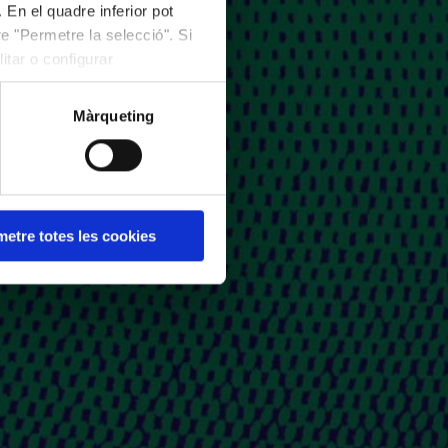
 En el quadre inferior pot
e "Permetre la selecció". Si
itar o configurar
Màrqueting
etre totes les cookies