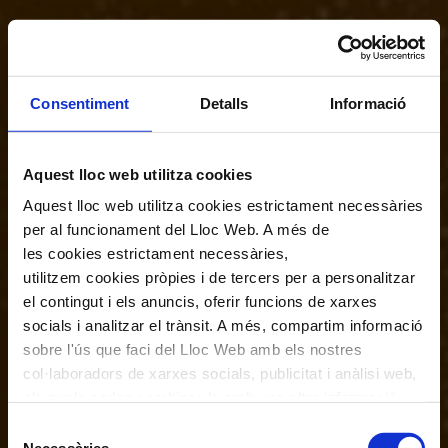
Consentiment
Detalls
Informació
Aquest lloc web utilitza cookies
Aquest lloc web utilitza cookies estrictament necessàries
per al funcionament del Lloc Web. A més de
les cookies estrictament necessàries,
utilitzem cookies pròpies i de tercers per a personalitzar
el contingut i els anuncis, oferir funcions de xarxes
socials i analitzar el trànsit. A més, compartim informació
sobre l'ús que faci del Lloc Web amb els nostres
col·laboradors de xarxes socials, publicitat i anàlisi web,
els quals poden combinar-la amb una altra informació
que els hagi proporcionat o que hagin recopilat a través
Selecció
de l'ús que hagi fet dels seus serveis. En el quadre
Necessàries