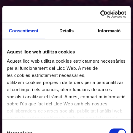
Consentiment
Detalls
Informació
Aquest lloc web utilitza cookies
Aquest lloc web utilitza cookies estrictament necessàries
per al funcionament del Lloc Web. A més de
les cookies estrictament necessàries,
utilitzem cookies pròpies i de tercers per a personalitzar
el contingut i els anuncis, oferir funcions de xarxes
socials i analitzar el trànsit. A més, compartim informació
sobre l'ús que faci del Lloc Web amb els nostres
col·laboradors de xarxes socials, publicitat i anàlisi web,
els quals poden combinar-la amb una altra informació
que els hagi proporcionat o que hagin recopilat a través
Selecció
de l'ús que hagi fet dels seus serveis. En el quadre
Necessàries