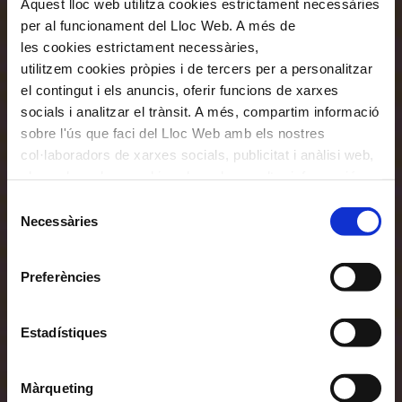
Aquest lloc web utilitza cookies estrictament necessàries
per al funcionament del Lloc Web. A més de
les cookies estrictament necessàries,
utilitzem cookies pròpies i de tercers per a personalitzar
el contingut i els anuncis, oferir funcions de xarxes
socials i analitzar el trànsit. A més, compartim informació
sobre l'ús que faci del Lloc Web amb els nostres
col·laboradors de xarxes socials, publicitat i anàlisi web,
els quals poden combinar-la amb una altra informació
que els hagi proporcionat o que hagin recopilat a través
Selecció
de l'ús que hagi fet dels seus serveis. En el quadre
Necessàries
de
inferior pot “Permetre totes les cookies” o seleccionar el
consentiment
tipus de cookies que vol permetre i prémer sobre
Preferències
"Permetre la selecció". Si vol més informació visiti la
nostra Política de Cookies
aquí
, a través de la qual podrà
deshabilitar o configurar les cookies en qualsevol
Estadístiques
moment.
Màrqueting