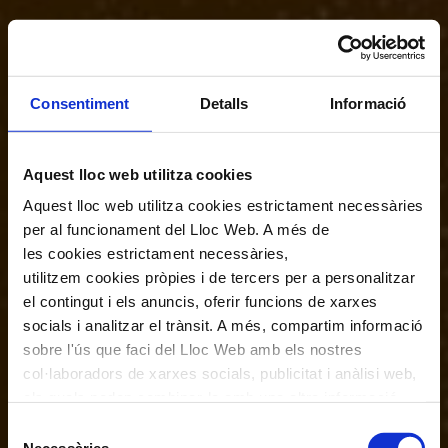
Consentiment
Detalls
Informació
Aquest lloc web utilitza cookies
Aquest lloc web utilitza cookies estrictament necessàries
per al funcionament del Lloc Web. A més de
les cookies estrictament necessàries,
utilitzem cookies pròpies i de tercers per a personalitzar
el contingut i els anuncis, oferir funcions de xarxes
socials i analitzar el trànsit. A més, compartim informació
sobre l'ús que faci del Lloc Web amb els nostres
col·laboradors de xarxes socials, publicitat i anàlisi web,
els quals poden combinar-la amb una altra informació
que els hagi proporcionat o que hagin recopilat a través
Selecció
de l'ús que hagi fet dels seus serveis. En el quadre
Necessàries