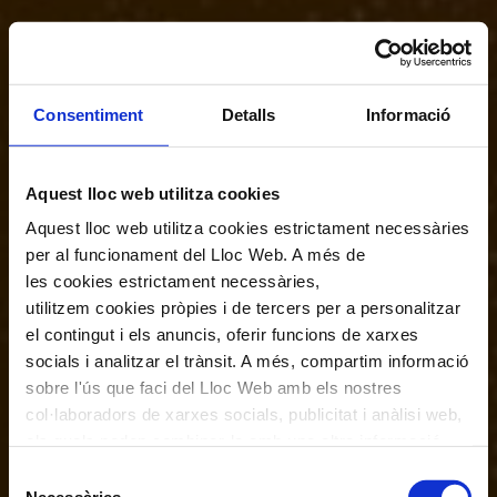
Consentiment
Detalls
Informació
Aquest lloc web utilitza cookies
Aquest lloc web utilitza cookies estrictament necessàries
per al funcionament del Lloc Web. A més de
les cookies estrictament necessàries,
utilitzem cookies pròpies i de tercers per a personalitzar
el contingut i els anuncis, oferir funcions de xarxes
socials i analitzar el trànsit. A més, compartim informació
sobre l'ús que faci del Lloc Web amb els nostres
col·laboradors de xarxes socials, publicitat i anàlisi web,
els quals poden combinar-la amb una altra informació
que els hagi proporcionat o que hagin recopilat a través
Selecció
de l'ús que hagi fet dels seus serveis. En el quadre
Necessàries