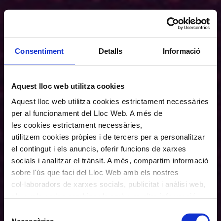
Consentiment
Detalls
Informació
Aquest lloc web utilitza cookies
Aquest lloc web utilitza cookies estrictament necessàries
per al funcionament del Lloc Web. A més de
les cookies estrictament necessàries,
utilitzem cookies pròpies i de tercers per a personalitzar
el contingut i els anuncis, oferir funcions de xarxes
socials i analitzar el trànsit. A més, compartim informació
sobre l'ús que faci del Lloc Web amb els nostres
col·laboradors de xarxes socials, publicitat i anàlisi web,
els quals poden combinar-la amb una altra informació
que els hagi proporcionat o que hagin recopilat a través
Selecció
de l'ús que hagi fet dels seus serveis. En el quadre
Necessàries