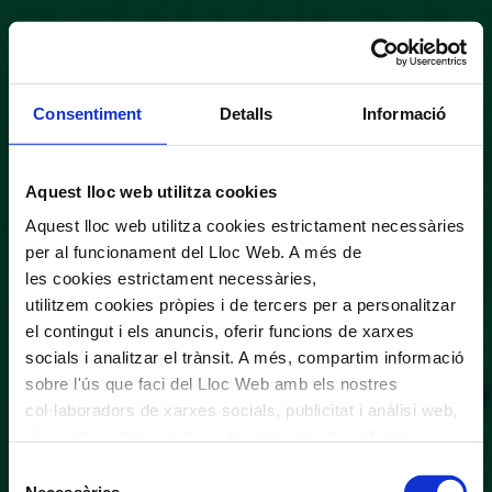
Consentiment
Detalls
Informació
Aquest lloc web utilitza cookies
Aquest lloc web utilitza cookies estrictament necessàries
per al funcionament del Lloc Web. A més de
les cookies estrictament necessàries,
utilitzem cookies pròpies i de tercers per a personalitzar
el contingut i els anuncis, oferir funcions de xarxes
socials i analitzar el trànsit. A més, compartim informació
sobre l'ús que faci del Lloc Web amb els nostres
col·laboradors de xarxes socials, publicitat i anàlisi web,
els quals poden combinar-la amb una altra informació
que els hagi proporcionat o que hagin recopilat a través
Selecció
de l'ús que hagi fet dels seus serveis. En el quadre
Necessàries