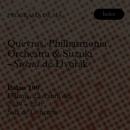
Índex
PROGRAMA DE MÀ
Queyras, Philharmonia
Orchestra & Suzuki
–
Sisena
de Dvořák
Palau 100
Dilluns, 22 d'abril de
2024 – 20 h
Sala de Concerts