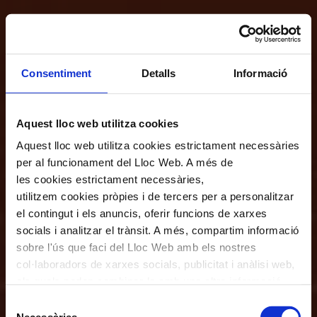
Consentiment
Detalls
Informació
Aquest lloc web utilitza cookies
Aquest lloc web utilitza cookies estrictament necessàries
per al funcionament del Lloc Web. A més de
les cookies estrictament necessàries,
utilitzem cookies pròpies i de tercers per a personalitzar
el contingut i els anuncis, oferir funcions de xarxes
socials i analitzar el trànsit. A més, compartim informació
sobre l'ús que faci del Lloc Web amb els nostres
col·laboradors de xarxes socials, publicitat i anàlisi web,
els quals poden combinar-la amb una altra informació
que els hagi proporcionat o que hagin recopilat a través
Selecció
de l'ús que hagi fet dels seus serveis. En el quadre
Necessàries