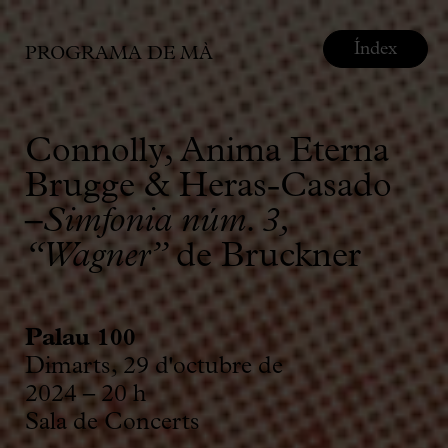
Índex
PROGRAMA DE MÀ
Connolly, Anima Eterna
Brugge & Heras-Casado
–
Simfonia núm. 3,
“Wagner”
de Bruckner
Palau 100
Dimarts, 29 d'octubre de
2024 – 20 h
Sala de Concerts