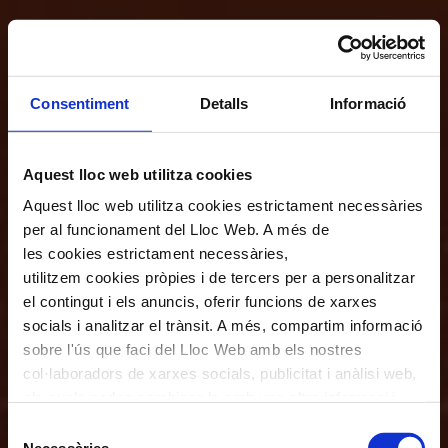
Consentiment
Detalls
Informació
Aquest lloc web utilitza cookies
Aquest lloc web utilitza cookies estrictament necessàries
per al funcionament del Lloc Web. A més de
les cookies estrictament necessàries,
utilitzem cookies pròpies i de tercers per a personalitzar
el contingut i els anuncis, oferir funcions de xarxes
socials i analitzar el trànsit. A més, compartim informació
sobre l'ús que faci del Lloc Web amb els nostres
col·laboradors de xarxes socials, publicitat i anàlisi web,
els quals poden combinar-la amb una altra informació
que els hagi proporcionat o que hagin recopilat a través
Selecció
de l'ús que hagi fet dels seus serveis. En el quadre
Necessàries