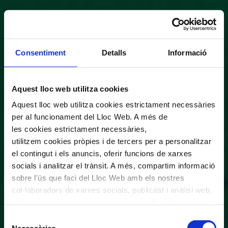
Consentiment
Detalls
Informació
Aquest lloc web utilitza cookies
Aquest lloc web utilitza cookies estrictament necessàries
per al funcionament del Lloc Web. A més de
les cookies estrictament necessàries,
utilitzem cookies pròpies i de tercers per a personalitzar
el contingut i els anuncis, oferir funcions de xarxes
socials i analitzar el trànsit. A més, compartim informació
sobre l'ús que faci del Lloc Web amb els nostres
col·laboradors de xarxes socials, publicitat i anàlisi web,
els quals poden combinar-la amb una altra informació
que els hagi proporcionat o que hagin recopilat a través
Selecció
de l'ús que hagi fet dels seus serveis. En el quadre
Necessàries