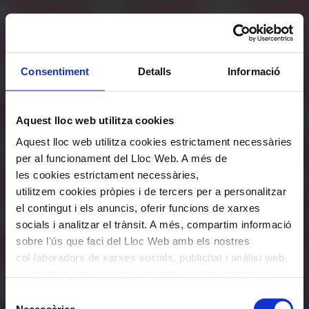
Consentiment
Detalls
Informació
Aquest lloc web utilitza cookies
Aquest lloc web utilitza cookies estrictament necessàries
per al funcionament del Lloc Web. A més de
les cookies estrictament necessàries,
utilitzem cookies pròpies i de tercers per a personalitzar
el contingut i els anuncis, oferir funcions de xarxes
socials i analitzar el trànsit. A més, compartim informació
sobre l'ús que faci del Lloc Web amb els nostres
col·laboradors de xarxes socials, publicitat i anàlisi web,
els quals poden combinar-la amb una altra informació
que els hagi proporcionat o que hagin recopilat a través
Selecció
de l'ús que hagi fet dels seus serveis. En el quadre
Necessàries