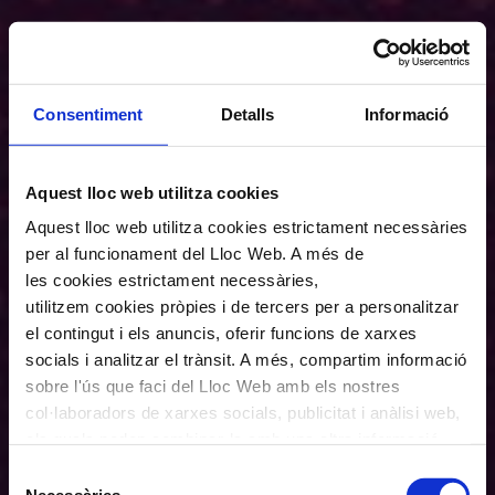
Consentiment
Detalls
Informació
Aquest lloc web utilitza cookies
Aquest lloc web utilitza cookies estrictament necessàries
per al funcionament del Lloc Web. A més de
les cookies estrictament necessàries,
utilitzem cookies pròpies i de tercers per a personalitzar
el contingut i els anuncis, oferir funcions de xarxes
socials i analitzar el trànsit. A més, compartim informació
sobre l'ús que faci del Lloc Web amb els nostres
col·laboradors de xarxes socials, publicitat i anàlisi web,
els quals poden combinar-la amb una altra informació
que els hagi proporcionat o que hagin recopilat a través
Selecció
de l'ús que hagi fet dels seus serveis. En el quadre
Necessàries