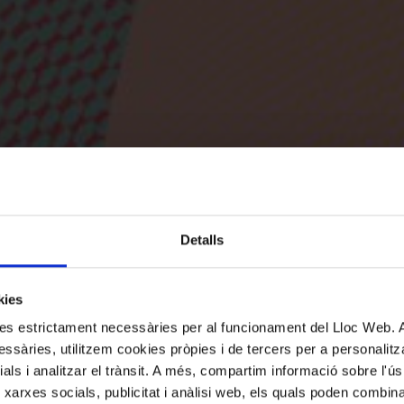
Detalls
kies
kies estrictament necessàries per al funcionament del Lloc Web.
ssàries, utilitzem cookies pròpies i de tercers per a personalitza
ials i analitzar el trànsit. A més, compartim informació sobre l'
 xarxes socials, publicitat i anàlisi web, els quals poden combin