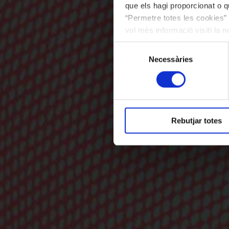
que els hagi proporcionat o qu
“Permetre totes les cookies” 
vol més informació visiti la 
les cookies en qualsevol mo
Selecció
Necessàries
de
consentiment
Rebutjar totes