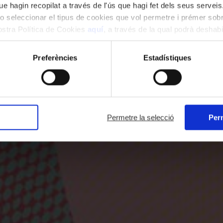
e hagin recopilat a través de l'ús que hagi fet dels seus serveis.
o seleccionar el tipus de cookies que vol permetre i prémer sobr
nostra Política de Cookies
aquí
, a través de la qual podrà deshabil
ment.
Preferències
Estadístiques
Permetre la selecció
Perm