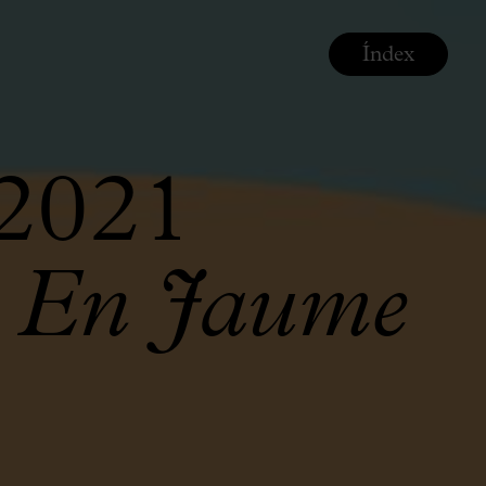
Índex
-2021
ei En Jaume