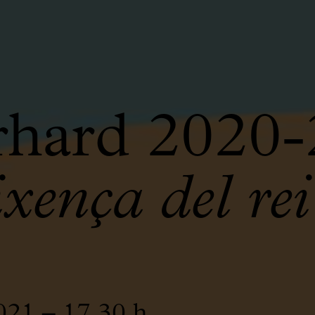
rhard 2020
ixença del r
021 – 17.30 h