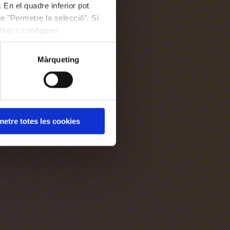
 En el quadre inferior pot
e "Permetre la selecció". Si
itar o configurar
Màrqueting
etre totes les cookies