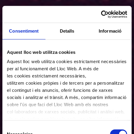
Consentiment
Detalls
Informació
Aquest lloc web utilitza cookies
Aquest lloc web utilitza cookies estrictament necessàries
per al funcionament del Lloc Web. A més de
les cookies estrictament necessàries,
utilitzem cookies pròpies i de tercers per a personalitzar
el contingut i els anuncis, oferir funcions de xarxes
socials i analitzar el trànsit. A més, compartim informació
sobre l'ús que faci del Lloc Web amb els nostres
col·laboradors de xarxes socials, publicitat i anàlisi web,
els quals poden combinar-la amb una altra informació
que els hagi proporcionat o que hagin recopilat a través
Selecció
de l'ús que hagi fet dels seus serveis. En el quadre
Necessàries