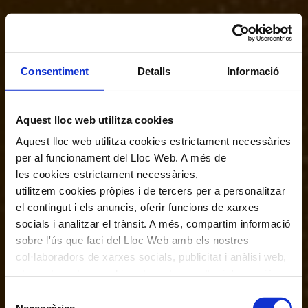
Consentiment
Detalls
Informació
Aquest lloc web utilitza cookies
Aquest lloc web utilitza cookies estrictament necessàries
per al funcionament del Lloc Web. A més de
les cookies estrictament necessàries,
utilitzem cookies pròpies i de tercers per a personalitzar
el contingut i els anuncis, oferir funcions de xarxes
socials i analitzar el trànsit. A més, compartim informació
sobre l'ús que faci del Lloc Web amb els nostres
col·laboradors de xarxes socials, publicitat i anàlisi web,
els quals poden combinar-la amb una altra informació
que els hagi proporcionat o que hagin recopilat a través
Selecció
de l'ús que hagi fet dels seus serveis. En el quadre
Necessàries