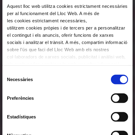
Aquest lloc web utilitza cookies estrictament necessàries
per al funcionament del Lloc Web. A més de
les cookies estrictament necessàries,
utilitzem cookies pròpies i de tercers per a personalitzar
el contingut i els anuncis, oferir funcions de xarxes
socials i analitzar el trànsit. A més, compartim informació
sobre l'ús que faci del Lloc Web amb els nostres
col·laboradors de xarxes socials, publicitat i anàlisi web,
els quals poden combinar-la amb una altra informació
que els hagi proporcionat o que hagin recopilat a través
Selecció
de l'ús que hagi fet dels seus serveis. En el quadre
Necessàries
de
inferior pot “Permetre totes les cookies” o seleccionar el
consentiment
tipus de cookies que vol permetre i prémer sobre
Preferències
"Permetre la selecció". Si vol més informació visiti la
nostra Política de Cookies
aquí
, a través de la qual podrà
deshabilitar o configurar les cookies en qualsevol
Estadístiques
moment.