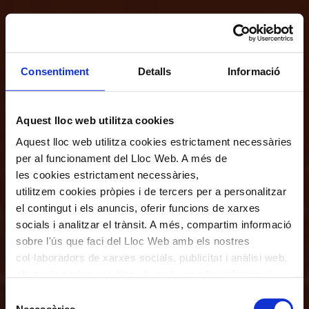
Consentiment
Detalls
Informació
Aquest lloc web utilitza cookies
Aquest lloc web utilitza cookies estrictament necessàries
per al funcionament del Lloc Web. A més de
les cookies estrictament necessàries,
utilitzem cookies pròpies i de tercers per a personalitzar
el contingut i els anuncis, oferir funcions de xarxes
socials i analitzar el trànsit. A més, compartim informació
sobre l'ús que faci del Lloc Web amb els nostres
col·laboradors de xarxes socials, publicitat i anàlisi web,
els quals poden combinar-la amb una altra informació
que els hagi proporcionat o que hagin recopilat a través
Selecció
de l'ús que hagi fet dels seus serveis. En el quadre
Necessàries