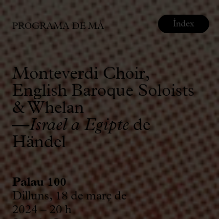
Índex
PROGRAMA DE MÀ
Monteverdi Choir,
English Baroque Soloists
& Whelan
—
Israel a Egipte
de
Händel
Palau 100
Dilluns, 18 de març de
2024 – 20 h